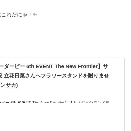
はこれだにゃ！✨
ビー 6th EVENT The New Frontier】サ
役 立花日菜さんへフラワースタンドを贈りませ
ミンサカ)
6th EVENT The New Frontier】サトノダイヤモンド役
ースタンドを贈る企画です。