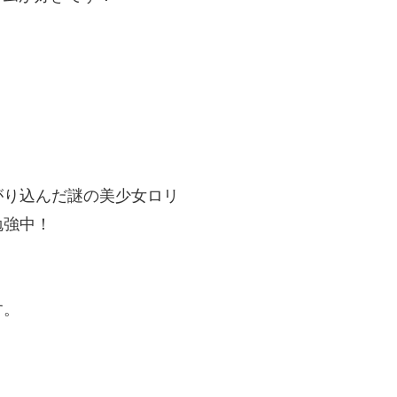
がり込んだ謎の美少女ロリ
勉強中！
す。