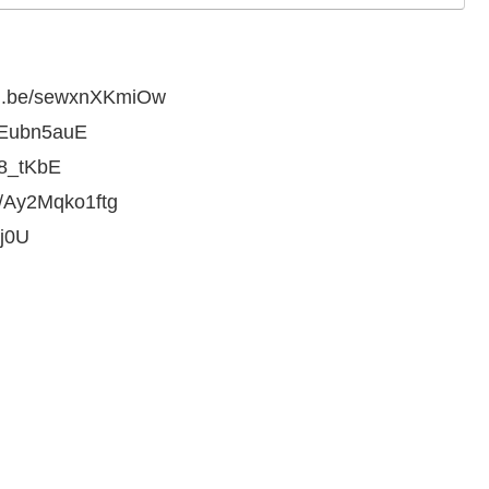
e/sewxnXKmiOw
Eubn5auE
8_tKbE
y2Mqko1ftg
j0U