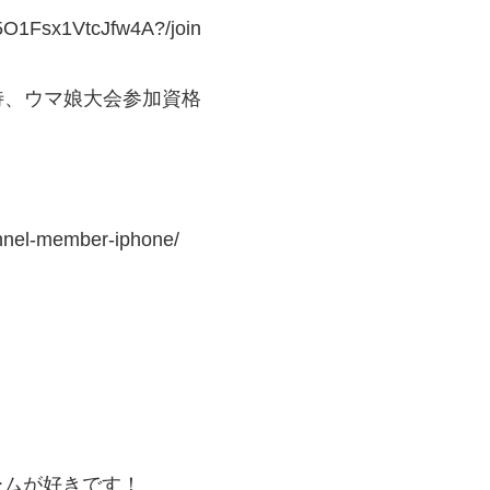
5O1Fsx1VtcJfw4A?/join
待、ウマ娘大会参加資格
！
nnel-member-iphone/
ームが好きです！