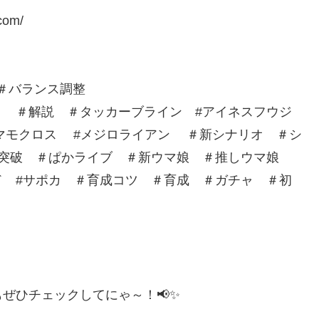
com/
 ＃バランス調整
り ＃解説 ＃タッカーブライン #アイネスフウジ
タマモクロス #メジロライアン ＃新シナリオ ＃シ
限突破 ＃ぱかライブ ＃新ウマ娘 ＃推しウマ娘
カ ＃育成コツ​​ ＃育成​​​​​​​​​ ＃ガチャ ＃初
ぜひチェックしてにゃ～！📢✨