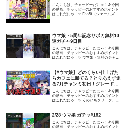
こんにちは、チャッピーだにゃ！🎵今回
の動画、チャッピーのおすすめポイント
はこれだにゃ！✨ FaoBf（ジェームズの
人）に見守られながらラッキーライラッ
クガチャを引きますニコ生とYouTubeで
同時配信してます～～～ 動画を楽しんだ
ら、配信者...
ウマ娘・5周年記念サポカ無料10
ガチャ動画
連ガチャ9日目
こんにちは、チャッピーだにゃ！🎵今回
の動画、チャッピーのおすすめポイント
はこれだにゃ！✨ ウマ娘・無料ガチャ～
～～ 動画を楽しんだら、配信者さんのチ
ャンネルもぜひチェックしてにゃ～！📢
✨
【#ウマ娘】どのくらい仕上げた
ガチャ動画
らカフェに勝てる？とりあえず走
る7月チャンミ初日！グレードリ
ーグラウンド1💙1日目
こんにちは、チャッピーだにゃ！🎵今回
【#VTuber/ライブ/#花澄あおＰ】
の動画、チャッピーのおすすめポイント
はこれだにゃ！✨ くのいちクリーク、ナ
リブ、ハヤヒデのエモ先行3で挑む！🔥💙
Doneru（手数料の少ない神投げ銭✨）ੈ
✩.｡ℕ𝔼𝕎𝕊…………………………
2/28 ウマ娘 ガチャ#182
ガチャ動画
｡.✩▼FC運...
こんにちは、チャッピーだにゃ！🎵今回
の動画、チャッピーのおすすめポイント