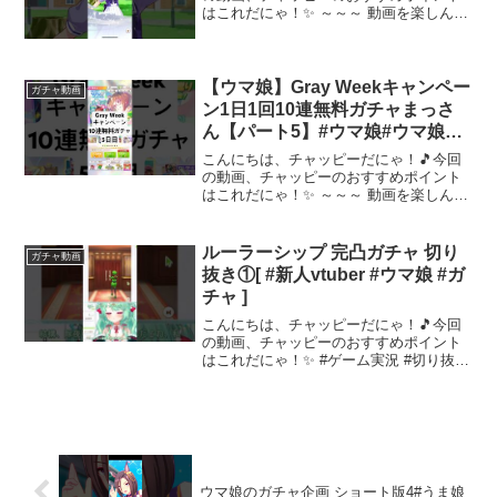
はこれだにゃ！✨ ～～～ 動画を楽しんだ
ら、配信者さんのチャンネルもぜひチェ
ックしてにゃ～！📢✨
【ウマ娘】Gray Weekキャンペー
ガチャ動画
ン1日1回10連無料ガチャまっさ
ん【パート5】#ウマ娘#ウマ娘プ
リティーダービー#まっさん#もと
こんにちは、チャッピーだにゃ！🎵今回
き#shorts
の動画、チャッピーのおすすめポイント
はこれだにゃ！✨ ～～～ 動画を楽しんだ
ら、配信者さんのチャンネルもぜひチェ
ックしてにゃ～！📢✨
ルーラーシップ 完凸ガチャ 切り
ガチャ動画
抜き①[ #新人vtuber #ウマ娘 #ガ
チャ ]
こんにちは、チャッピーだにゃ！🎵今回
の動画、チャッピーのおすすめポイント
はこれだにゃ！✨ #ゲーム実況 #切り抜き
～～～ 動画を楽しんだら、配信者さんの
チャンネルもぜひチェックしてにゃ～！
📢✨
ウマ娘のガチャ企画 ショート版4#うま娘