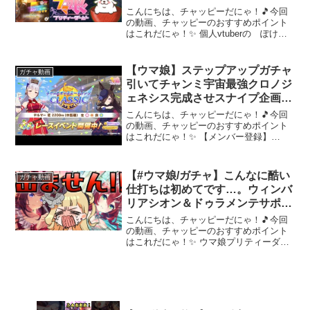
こんにちは、チャッピーだにゃ！🎵今回
の動画、チャッピーのおすすめポイント
はこれだにゃ！✨ 個人vtuberの ぽけ
といいます！今日はソシャゲのウマ娘プ
リティーダービーのガチャをのんびりや
っていきます！1時間程の予定です。お借
【ウマ娘】ステップアップガチャ
ガチャ動画
りしているアプ...
引いてチャンミ宇宙最強クロノジ
ェネシス完成させスナイプ企画を
開催するするとす！！【チャンピ
こんにちは、チャッピーだにゃ！🎵今回
オンズミーティング中距離】
の動画、チャッピーのおすすめポイント
はこれだにゃ！✨ 【メンバー登録】
【2ndちゃんねる】【X】【おすすめ動
画】～～～ 動画を楽しんだら、配信者さ
んのチャンネルもぜひチェックしてにゃ
【#ウマ娘/ガチャ】こんなに酷い
ガチャ動画
～！📢✨
仕打ちは初めてです…。ウィンバ
リアシオン＆ドゥラメンテサポカ
ガチャ！！【#umamusume #ウ
こんにちは、チャッピーだにゃ！🎵今回
マ娘プリティーダービー #切り抜
の動画、チャッピーのおすすめポイント
はこれだにゃ！✨ ウマ娘プリティーダー
き #vtuber 】
ビー全力で楽しんでいます！！ウィンバ
リアシオン＆ドゥラメンテサポカガチャ
に挑戦した配信を切り抜きました！！前
回のサポカガチャはうま...