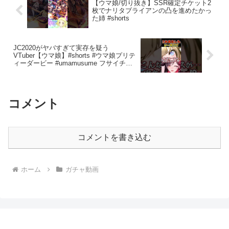
【ウマ娘/切り抜き】SSR確定チケット2
枚でナリタブライアンの凸を進めたかっ
た姉 #shorts
JC2020がヤバすぎて実存を疑う
VTuber【ウマ娘】#shorts #ウマ娘プリテ
ィーダービー #umamusume フサイチパ
ンドラ/アーモンドアイ/メインストーリー
2部 後編/反応/切り抜き
コメント
コメントを書き込む
ホーム
ガチャ動画