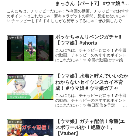
まっさん【パート7】 #ウマ娘 #ウ
マ娘プリティーダービー#まっさ
こんにちは、チャッピーだにゃ！🐾今回の動画、チャッピーのおすす
ん#もとき#short
めポイントはこれだにゃ！新キャラゲットの瞬間、見逃せないにゃ！
✨ チャッピーもドキドキしながら見守ってるにゃ！ぜひ楽しんでい
ってにゃ〜！✨チャッピーも配信者さんのファンになりそう...
ポッケちゃんリベンジガチャ‼️
ガチャ動画
【ウマ娘】#shorts
こんにちは、チャッピーだにゃ！🎵今回
の動画、チャッピーのおすすめポイント
はこれだにゃ！✨ 今回の動画はウマ娘で
やっていましたガチャをお届けします☆
ポッケちゃんもまたリベンジガチャをし
てみました☆#ウマ娘 #ガチャ 🍀🍀🍀🍀🍀
【ウマ娘】水着と呼んでいいのか
ガチャ動画
🍀🍀🍀🍀🍀🍀🍀🍀...
わからないセイウンスカイ本育
成！＃ウマ娘＃ウマ娘ガチャ
こんにちは、チャッピーだにゃ！🎵今回
の動画、チャッピーのおすすめポイント
はこれだにゃ！✨ 毎日配信を予定 時
間帯は２1時ｏｒ２２時 昼配信は不
定期大会期間外は別ゲームもします。ウ
マ娘歴５年 チャンミ３4冠 LOH96傑
【ウマ娘】ガチャ配信！希望(エ
ガチャ動画
２回 300傑...
スポワール)か！絶望か！。
【Vtuber】