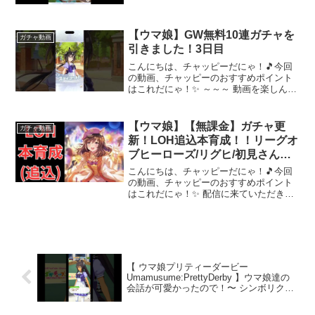
カードガチャ #サポカ #shorts～～～ 動
画を楽しんだら、配信者さんのチャン...
【ウマ娘】GW無料10連ガチャを
ガチャ動画
引きました！3日目
こんにちは、チャッピーだにゃ！🎵今回
の動画、チャッピーのおすすめポイント
はこれだにゃ！✨ ～～～ 動画を楽しんだ
ら、配信者さんのチャンネルもぜひチェ
ックしてにゃ～！📢✨
【ウマ娘】【無課金】ガチャ更
ガチャ動画
新！LOH追込本育成！！リーグオ
ブヒーローズ/リグヒ/初見さん大
歓迎 #ウマ娘 #ゲーム実況
こんにちは、チャッピーだにゃ！🎵今回
の動画、チャッピーのおすすめポイント
はこれだにゃ！✨ 配信に来ていただきあ
りがとうございます！無課金で地道に毎
日育成してます！まだ配信に慣れていな
いので、色々不手際がありましたら申し
訳ないです。Twitt...
【 ウマ娘プリティーダービー
Umamusume:PrettyDerby 】ウマ娘達の
会話が可愛かったので！〜 シンボリクリ
スエス、アーモンドアイ、ラッキーライ
ラック +ウマ娘サポカ10連ガチャ