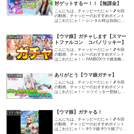
対ゲットするー！！【無課金】
こんにちは、チャッピーだにゃ！🎵今回
の動画、チャッピーのおすすめポイント
はこれだにゃ！✨ レンタル枠は自由にさ
せてもらいます🙏ルームマッチルール
【参加する人は読んでね】・上限はレー
スにより異なる可能性があります。・満
【ウマ娘】ガチャします【スマー
ガチャ動画
員になりましたら繰り上げ...
トファルコン コパノリッキー】
こんにちは、チャッピーだにゃ！🎵今回
の動画、チャッピーのおすすめポイント
はこれだにゃ！✨ FANBOXウマ娘攻略い
っぱいしてるTwitter↓ID：672 590 611▼
タイムスタンプ00:00 最初から見るえる
しみゅ（ウマ娘 育成らくら...
ありがとう【ウマ娘ガチャ】
ガチャ動画
こんにちは、チャッピーだにゃ！🎵今回
の動画、チャッピーのおすすめポイント
はこれだにゃ！✨ ☆ツイッター登録して
お願い＞＜放送予定とかつぶやいたりつ
ぶやかなかったり！☆【よく配信する内
容】・スプラトゥーン参加型プラベ、オ
ープン、Xマッチ・スマ...
【ウマ娘】ガチャる！
ガチャ動画
こんにちは、チャッピーだにゃ！🎵今回
の動画、チャッピーのおすすめポイント
はこれだにゃ！✨ #ウマ娘 #ウマ娘プリテ
ィーダービー #ガシャ #ガチャ #サポート