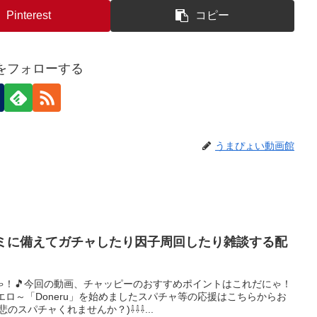
Pinterest
コピー
eiをフォローする
うまぴょい動画館
ンミに備えてガチャしたり因子周回したり雑談する配
ゃ！🎵今回の動画、チャッピーのおすすめポイントはこれだにゃ！
ピエロ～「Doneru」を始めましたスパチャ等の応援はこちらからお
のスパチャくれませんか？)⇩⇩⇩...