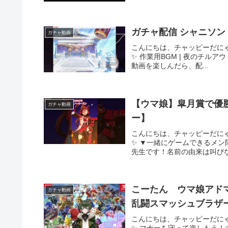
ガチャ配信 シャニソ
ガチャ動画
こんにちは、チャッピーだに
✨ 作業用BGM | 夜のチルアウト＆ジ
動画を楽しんだら、配...
【ウマ娘】皐月賞で優
ガチャ動画
ー】
こんにちは、チャッピーだに
✨ ▼一緒にゲームできるメン限
先生です！名前の由来は叫びな
こーたん ウマ娘アド
ガチャ動画
乱闘スマッシュブラザー
こんにちは、チャッピーだに