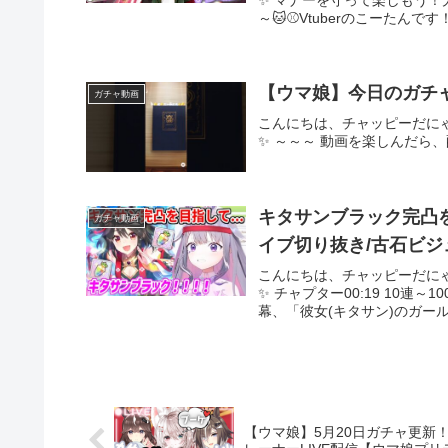
✨ マナーを守って楽しもう！
～🐱⚾Vtuberのこーたんで
【ウマ娘】今日のガチャ
ガチャ動画
こんにちは、チャッピーだに
✨ ～～～ 動画を楽しんだら
キタサンブラック完凸
ガチャ動画
イブ切り抜き/古石ビジュー/
こんにちは、チャッピーだに
✨ チャプター00:19 10連～10
幕、「彼女(キタサン)のガールフ
【ウマ娘】5月20日ガチャ更新