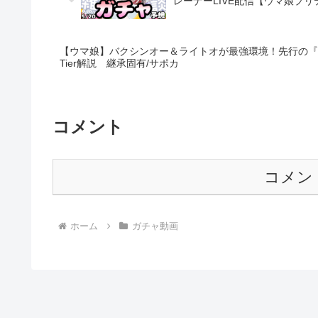
レーナーLIVE配信【ウマ娘プ
【ウマ娘】バクシンオー＆ライトオが最強環境！先行の『
Tier解説 継承固有/サポカ
コメント
コメン
ホーム
ガチャ動画