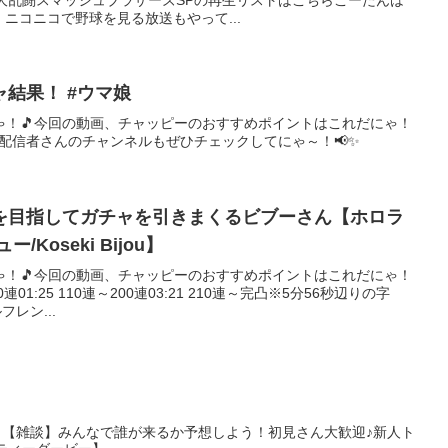
大乱闘スマッシュブラザーズSPの再生リストはこちらこーたんは
す！ニコニコで野球を見る放送もやって...
結果！ #ウマ娘
ゃ！🎵今回の動画、チャッピーのおすすめポイントはこれだにゃ！
、配信者さんのチャンネルもぜひチェックしてにゃ～！📢✨
を目指してガチャを引きまくるビブーさん【ホロラ
Koseki Bijou】
ゃ！🎵今回の動画、チャッピーのおすすめポイントはこれだにゃ！
0連01:25 110連～200連03:21 210連～完凸※5分56秒辺りの字
レン...
！【雑談】みんなで誰が来るか予想しよう！初見さん大歓迎♪新人ト