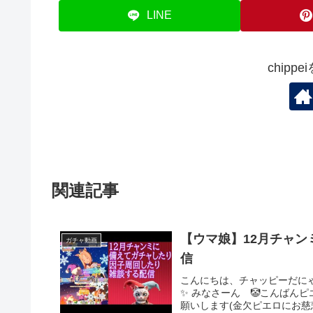
LINE
chipp
関連記事
【ウマ娘】12月チャ
ガチャ動画
信
こんにちは、チャッピーだに
✨ みなさーん 🤡こんばん
願いします(金欠ピエロにお慈悲