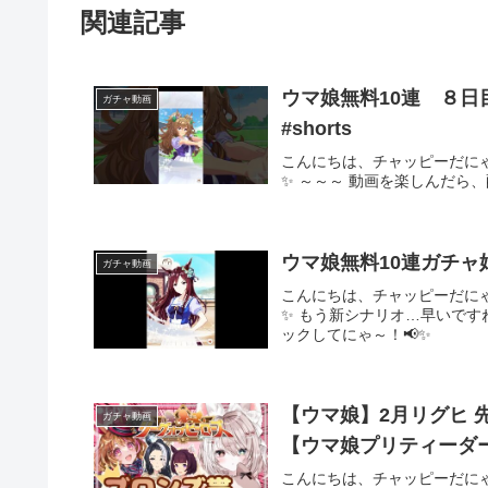
関連記事
ウマ娘無料10連 ８日目 #ウ
ガチャ動画
#shorts
こんにちは、チャッピーだに
✨ ～～～ 動画を楽しんだら
ウマ娘無料10連ガチャ
ガチャ動画
こんにちは、チャッピーだに
✨ もう新シナリオ…早いです
ックしてにゃ～！📢✨
【ウマ娘】2月リグヒ 
ガチャ動画
【ウマ娘プリティーダ
こんにちは、チャッピーだに