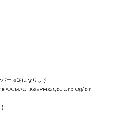
ンバー限定になります
el/UCMAO-u6s8PMs3Qo0jOnq-Og/join
）】