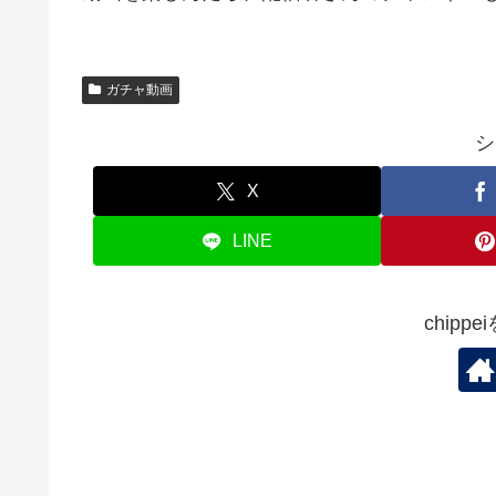
ガチャ動画
シ
X
LINE
chipp