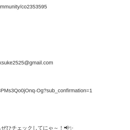
mmunity/co2353595
e2525@gmail.com
s8PMs3Qo0jOnq-Og?sub_confirmation=1
ぜひチェックしてにゃ～！📢✨