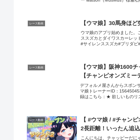
【ウマ娘】30馬身ほ
レース動画
ウマ娘のアプリ始めました。
ススズカとダイワスカーレット
#サイレンススズカ#プリダビ#
【ウマ娘】阪神1600
レース動画
【チャンピオンズミーテ
デフォルメ屋さんからスポンサ
マ娘トレーナーID：156450
録はこちら：★ 欲しいものリスト
【 #ウマ娘 / #チャ
レース動画
2長距離！いったん追込3姉
こんにちは、チャッピーだに