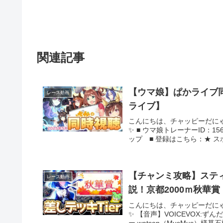
関連記事
【ウマ娘】ぱかライブ
レース動画
ライブ】
こんにちは、チャッピーだに
✨ ■ ウマ娘トレーナーID：15
ップ ■ 登録はこちら：★ スポ
【チャンミ攻略】スティ
レース動画
説！京都2000ｍ秋華
こんにちは、チャッピーだに
✨ 【音声】VOICEVOX:ず
ー watson（MusMus）様墓