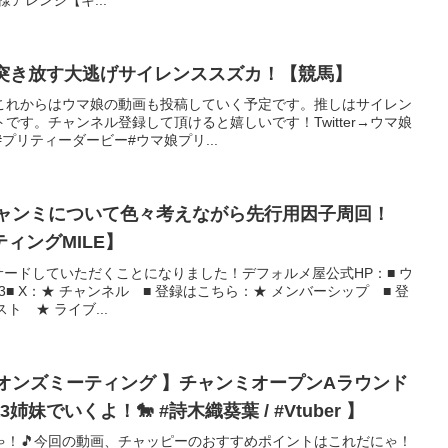
ど突き放す大逃げサイレンススズカ！【競馬】
これからはウマ娘の動画も投稿していく予定です。推しはサイレン
です。チャンネル登録して頂けると嬉しいです！Twitter→ウマ娘
プリティーダービー#ウマ娘プリ...
チャンミについて色々考えながら先行用因子周回！
ィングMILE】
ードしていただくことになりました！デフォルメ屋公式HP：■ ウ
453■ X：★ チャンネル ■ 登録はこちら：★ メンバーシップ ■ 登
 ★ ライブ...
ンピオンズミーティング 】チャンミオープンAラウンド
妹でいくよ！🐎 #詩木織葵葉 / #Vtuber 】
ゃ！🎵今回の動画、チャッピーのおすすめポイントはこれだにゃ！