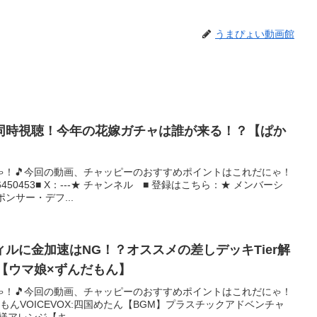
うまぴょい動画館
同時視聴！今年の花嫁ガチャは誰が来る！？【ぱか
ゃ！🎵今回の動画、チャッピーのおすすめポイントはこれだにゃ！
6450453■ X：---★ チャンネル ■ 登録はこちら：★ メンバーシ
ンサー・デフ...
ルに金加速はNG！？オススメの差しデッキTier解
賞【ウマ娘×ずんだもん】
ゃ！🎵今回の動画、チャッピーのおすすめポイントはこれだにゃ！
んだもんVOICEVOX:四国めたん【BGM】プラスチックアドベンチャ
石様アレンジ【キ...