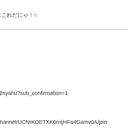
はこれだにゃ！✨
ahu?sub_confirmation=1
annel/UCNrKDETXK6mijHFa4Gamv0A/join