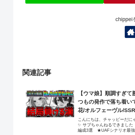
chipp
関連記事
【ウマ娘】順調すぎて
ガチャ動画
つもの発作で落ち着いて
花/オルフェーヴル/SS
こんにちは、チャッピーだに
✨ サブちゃんねるできました
編成3選 ★UAFシナリオ最強