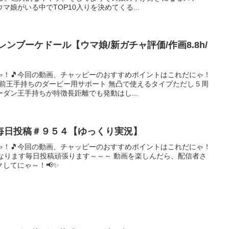
娘がいる中でTOP10入りを決めてくる...
ンブーケドール【ウマ娘/新ガチャ評価/作画8.8h/
ゃ！🎵今回の動画、チャッピーのおすすめポイントはこれだにゃ！
自前王手持ちのダービー用サポート 無凸で使えるタイプただし５周
ダン王手持ちが特徴長距離でも発動はし...
毎日投稿＃９５４【ゆっくり実況】
ゃ！🎵今回の動画、チャッピーのおすすめポイントはこれだにゃ！
なります毎日投稿頑張ります～～～ 動画を楽しんだら、配信者さ
してにゃ～！📢✨