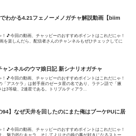
でわかる4.21フェノーメノガチャ解説動画【biim
ゃ！🎵今回の動画、チャッピーのおすすめポイントはこれだにゃ！
動画を楽しんだら、配信者さんのチャンネルもぜひチェックしてに
【＃ウマ娘】エミリアチャンネルのウマ娘日記 新シナリオガチャ
ゃ！🎵今回の動画、チャッピーのおすすめポイントはこれだにゃ！
名の「アスケラ」は射手座のゼータ星の名であり、ラテン語で「腋
は3等級、2連星である。トリプルティアラ...
94】なぜ天井を回したのにまた俺はブーケPUに居
ゃ！🎵今回の動画、チャッピーのおすすめポイントはこれだにゃ！
たよ。魅力的なキャラ、そしてよりその娘の事が好きになるストー