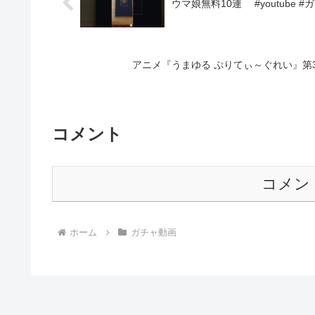
ウマ娘無料10連 #youtube #
アニメ『うまゆる ぷりてぃ～ぐれい』第
コメント
コメン
ホーム
ガチャ動画