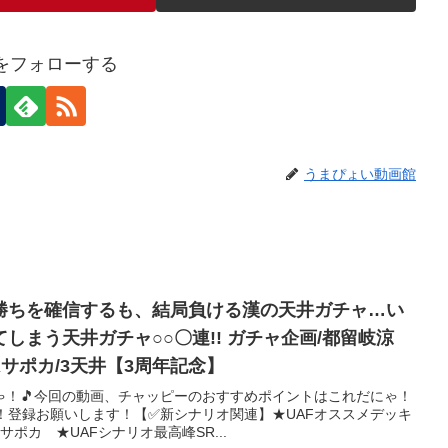
eiをフォローする
うまぴょい動画館
勝ちを確信するも、結局負ける漢の天井ガチャ…い
しまう天井ガチャ○○〇連!! ガチャ企画/都留岐涼
Rサポカ/3天井【3周年記念】
ゃ！🎵今回の動画、チャッピーのおすすめポイントはこれだにゃ！
！登録お願いします！【✅新シナリオ関連】★UAFオススメデッキ
サポカ ★UAFシナリオ最高峰SR...