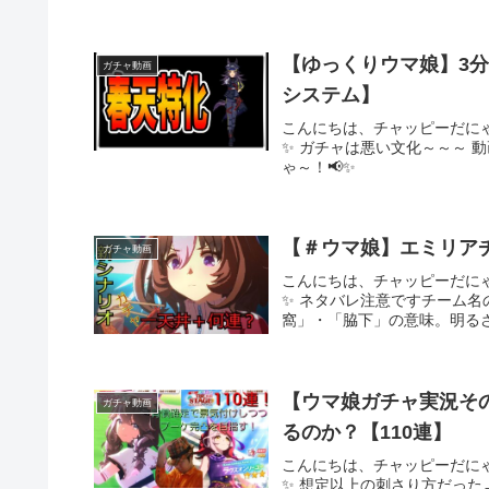
【ゆっくりウマ娘】3分
ガチャ動画
システム】
こんにちは、チャッピーだに
✨ ガチャは悪い文化～～～ 
ゃ～！📢✨
ガチャ動画
こんにちは、チャッピーだに
✨ ネタバレ注意ですチーム
窩」・「脇下」の意味。明るさ
【ウマ娘ガチャ実況その
ガチャ動画
るのか？【110連】
こんにちは、チャッピーだに
✨ 想定以上の刺さり方だっ