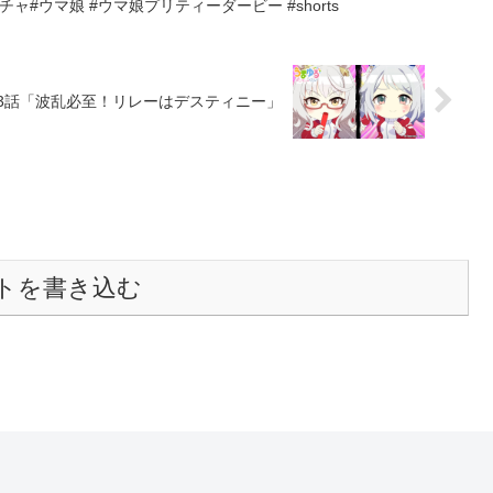
ガチャ#ウマ娘 #ウマ娘プリティーダービー #shorts
3話「波乱必至！リレーはデスティニー」
トを書き込む