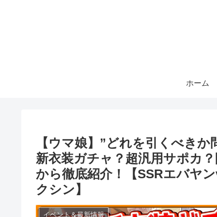
ホーム
【ウマ娘】”どれを引くべきか問
新衣装ガチャ？超汎用サポカ？
から徹底紹介！【SSRエバヤン
クシン】
イベント＆最新情報