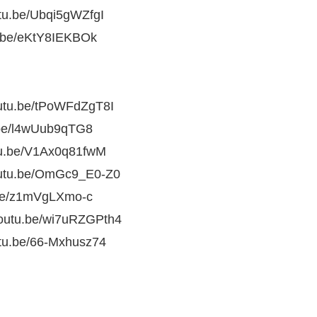
e/Ubqi5gWZfgI
/eKtY8IEKBOk
be/tPoWFdZgT8I
/l4wUub9qTG8
e/V1Ax0q81fwM
.be/OmGc9_E0-Z0
/z1mVgLXmo-c
.be/wi7uRZGPth4
e/66-Mxhusz74