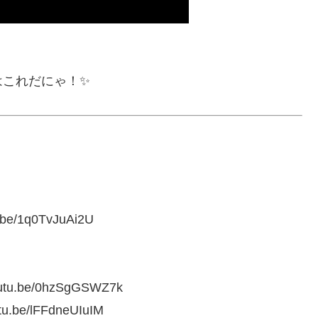
はこれだにゃ！✨
/1q0TvJuAi2U
.be/0hzSgGSWZ7k
e/lFFdneUIuIM