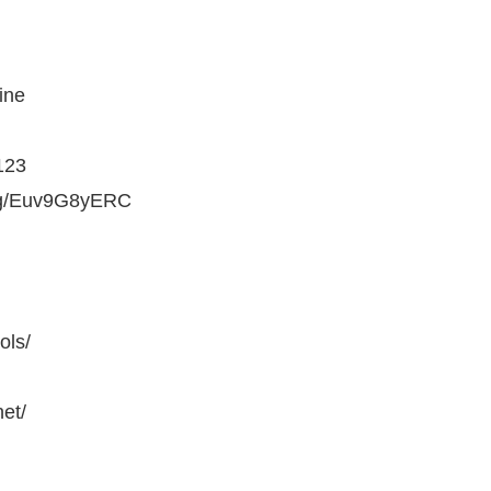
ine
​​​
g/Euv9G8yERC
ols/
et/