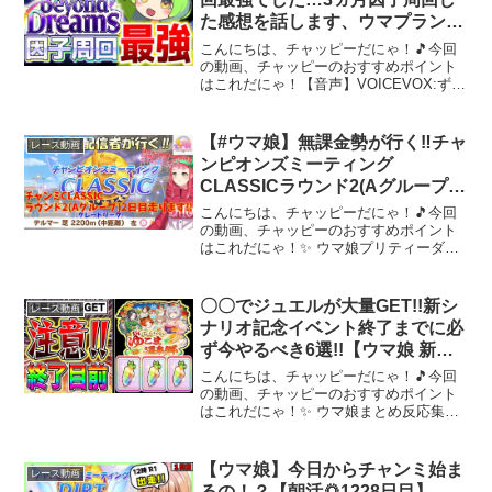
た感想を話します、ウマプランの
裏技も紹介【BeyondDreams】
こんにちは、チャッピーだにゃ！🎵今回
の動画、チャッピーのおすすめポイント
はこれだにゃ！【音声】VOICEVOX:ずん
だもんVOICEVOX:四国めたん【BGM】
ねこビーム様フリーBGM かわいい せつ
ない Future Bass チップチュ...
【#ウマ娘】無課金勢が行く‼チャ
レース動画
ンピオンズミーティング
CLASSICラウンド2(Aグループ)2
日目走ります！(A決勝進出決定‼)
こんにちは、チャッピーだにゃ！🎵今回
【Vtuberまほろの夜活ウマ娘】 #
の動画、チャッピーのおすすめポイント
はこれだにゃ！✨ ウマ娘プリティーダー
新人vtuber #まほろ
ビーのチャンピオンズミーティング
CLASSIC(デルマー2200ｍ芝)のラウンド
2(Aグループ)の2日目を走ります‼今回も
〇〇でジュエルが大量GET!!新シ
レース動画
グレード...
ナリオ記念イベント終了までに必
ず今やるべき6選!!【ウマ娘 新シ
ナリオ ゆこま温泉郷 チャンピオ
こんにちは、チャッピーだにゃ！🎵今回
ンズミーティング】
の動画、チャッピーのおすすめポイント
はこれだにゃ！✨ ウマ娘まとめ反応集や
サポカ、チャンミとリーグオブヒーロー
ズのTierランクなど攻略動画もアップして
るのでよろしゅ!!前回の動画もセットでよ
【ウマ娘】今日からチャンミ始ま
レース動画
ろしゅ【12...
るの！？【朝活🌅1228日目】