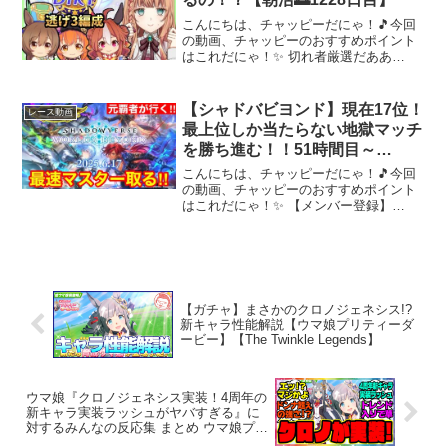
こんにちは、チャッピーだにゃ！🎵今回
の動画、チャッピーのおすすめポイント
はこれだにゃ！✨ 切れ者厳選だああ
あ！！！！♦------------------------------------------
-------------------...
【シャドバビヨンド】現在17位！
レース動画
最上位しか当たらない地獄マッチ
を勝ち進む！！51時間目～
【Shadowverse: Worlds
こんにちは、チャッピーだにゃ！🎵今回
Beyond】
の動画、チャッピーのおすすめポイント
はこれだにゃ！✨ 【メンバー登録】
【Twitter】【おすすめ動画】【ウマ娘】
チャンミクラシック追込育成必須スキル
＆サポカ編成＆因子等完全解説！！【チ
ャンピオンズミーテ...
【ガチャ】まさかのクロノジェネシス!?
新キャラ性能解説【ウマ娘プリティーダ
ービー】【The Twinkle Legends】
ウマ娘『クロノジェネシス実装！4周年の
新キャラ実装ラッシュがヤバすぎる』に
対するみんなの反応集 まとめ ウマ娘プリ
ティーダービー レイミン新ウマ娘 ガチャ