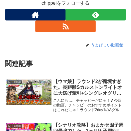
chippeiをフォローする
うまぴょい動画館
関連記事
【ウマ娘】ラウンド2が魔境すぎ
レース動画
た。長距離Sカルストンライトオ
に大逃げ牽引+シングレオグリ…
これがAグループの現実か。【チ
こんにちは、チャッピーだにゃ！🎵今回
ャンミ/実況】
の動画、チャッピーのおすすめポイント
はこれだにゃ！ラウンド2day1のAグルー
プは完全な魔境でしたまさか長距離チャ
ンミで「距離適性Sのカルストンライト
オ」に遭遇するとは……更に調子に乗っ
【シナリオ攻略】おまかせ因子周
レース動画
た後に大逃げ牽引オ...
回最強でした…3ヵ月因子周回し