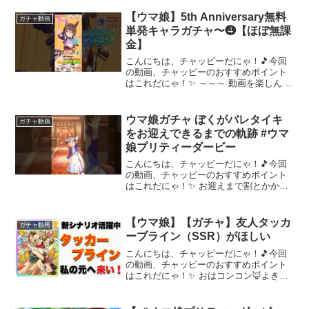
【ウマ娘】5th Anniversary無料
ガチャ動画
単発キャラガチャ〜❹【ほぼ無課
金】
こんにちは、チャッピーだにゃ！🎵今回
の動画、チャッピーのおすすめポイント
はこれだにゃ！✨ ～～～ 動画を楽しんだ
ら、配信者さんのチャンネルもぜひチェ
ックしてにゃ～！📢✨
ウマ娘ガチャ ぼくがバレタイキ
ガチャ動画
をお迎えできるまでの軌跡 #ウマ
娘プリティーダービー
こんにちは、チャッピーだにゃ！🎵今回
の動画、チャッピーのおすすめポイント
はこれだにゃ！✨ お迎えまで割とかかっ
てしまった！周年は課金必至！ｶﾓ？～～
～ 動画を楽しんだら、配信者さんのチャ
ンネルもぜひチェックしてにゃ～！📢✨
【ウマ娘】【ガチャ】友人タッカ
ガチャ動画
ーブライン（SSR）がほしい
こんにちは、チャッピーだにゃ！🎵今回
の動画、チャッピーのおすすめポイント
はこれだにゃ！✨ おはコンコン🦊よきつ
ねです。新シナリオ【無人島】がやって
きました❗️そこで欠かせないのが、友人サ
ポートカード【タッカーブライン】タッ