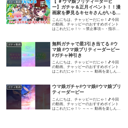
【 ＃ウマ娘プリティーダービ
ガチャ動画
カーブライン狙いで...
ー】ガチャ＆正月イベント！！漫
画家を夢見るキセキさんがいるら
しい！？天然カワボVtuberによる
こんにちは、チャッピーだにゃ！🎵今回
配信！
の動画、チャッピーのおすすめポイント
はこれだにゃ！✨ ～禁止事項～・指示コ
メ・ネタバレ・連投コメ・鳩行為（他の
配信者さんの名前を出すこと）・過剰な
自分語りコメント・参加型以外の配信の
無料ガチャで星3引き当てる #ウ
ガチャ動画
際の落ちコメ・リスナー...
マ娘 #ウマ娘プリティーダービー
#ガチャ神引き
こんにちは、チャッピーだにゃ！🎵今回
の動画、チャッピーのおすすめポイント
はこれだにゃ！✨ ～～～ 動画を楽しんだ
ら、配信者さんのチャンネルもぜひチェ
ックしてにゃ～！📢✨
ウマ娘ガチャ#ウマ娘#ウマ娘プリ
ガチャ動画
ティーダービー
こんにちは、チャッピーだにゃ！🎵今回
の動画、チャッピーのおすすめポイント
はこれだにゃ！✨ ～～～ 動画を楽しんだ
ら、配信者さんのチャンネルもぜひチェ
ックしてにゃ～！📢✨