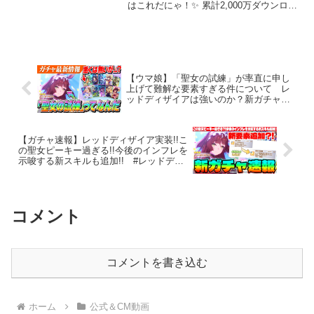
はこれだにゃ！✨ 累計2,000万ダウンロー
ドを超える驚異のクロスメディアコンテ
ンツ『ウマ娘 プリティーダービー』がつ
いに映画化！劇場版『ウマ娘 プリティー
ダービー 新...
【ウマ娘】「聖女の試練」が率直に申し
上げて難解な要素すぎる件について レ
ッドディザイアは強いのか？新ガチャ性
能チェック
【ガチャ速報】レッドディザイア実装!!こ
の聖女ピーキー過ぎる!!今後のインフレを
示唆する新スキルも追加!! #レッドディ
ザイア #ウマ娘
コメント
コメントを書き込む
ホーム
公式＆CM動画