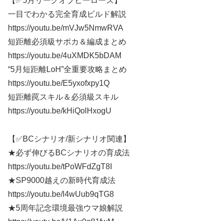
【✅5月リーグオブヒーローズ】
一目でわかる完全育成ビルド解説
https://youtu.be/mVJw5NmwRVA
短距離必須級サポカ＆編成まとめ
https://youtu.be/4uXMDK5bDAM
“5月短距離LoH”全重要攻略まとめ
https://youtu.be/E5yxofxpy1Q
短距離罠スキル＆必須級スキル
https://youtu.be/kHiQolHxogU
【✅BCシナリオ/新シナリオ関連】
★必ず伸びるBCシナリオの育成法
https://youtu.be/tPoWFdZgT8I
★SP9000越えの新時代育成法
https://youtu.be/l4wUub9qTG8
★5周年記念環境最強ウマ娘解説