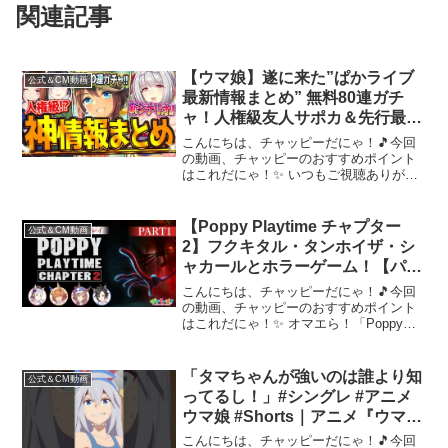
関連記事
【ウマ娘】遂に来た”ぱかライブ
公式＆CM動画
最新情報まとめ” 無料80連ガチ
ャ！人権級友人サポカ＆先行最強
トウカイテイオー？温泉新シナリ
こんにちは、チャッピーだにゃ！🎵今回
オ！キャンペーン情報！アップデ
の動画、チャッピーのおすすめポイント
はこれだにゃ！✨ いつもご視聴ありがと
ート！新衣装トランセンド/友人
うございます！【✅12月チャンピオンズ
保科【最速まとめ】
ミーティング】【✅11月リーグオブヒー
ローズ】★ダートLoH先取り解説 【✅無
【Poppy Playtime チャプター
公式＆CM動画
人島シナリオ/...
2】フクキタル・タンホイザ・シ
ャカールとホラーゲーム！【パー
ト1】
こんにちは、チャッピーだにゃ！🎵今回
の動画、チャッピーのおすすめポイント
はこれだにゃ！✨ オマエら！「Poppy
Playtime」ゲーム実況待望の続編だ！！
フクキタルとタンホイザに加えて、シャ
カールも一緒にチャプター2をやっていく
「タマちゃんが強いのは誰より知
公式＆CM動画
ぜ！うる...
ってるし！」#シングレ #アニメ
ウマ娘 #Shorts｜アニメ『ウマ娘
シンデレラグレイ』第10話「最
こんにちは、チャッピーだにゃ！🎵今回