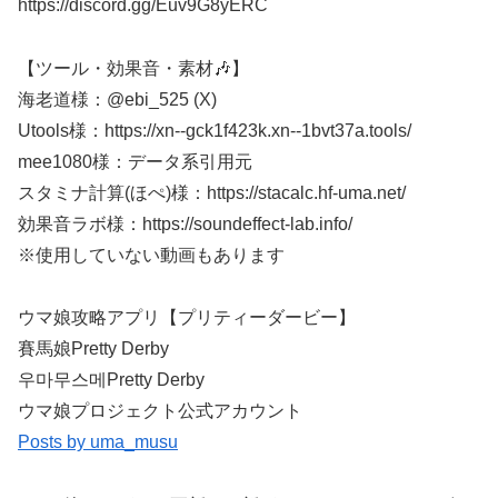
https://discord.gg/Euv9G8yERC
【ツール・効果音・素材🎶】
海老道様：@ebi_525 (X)
Utools様：https://xn--gck1f423k.xn--1bvt37a.tools/
mee1080様：データ系引用元
スタミナ計算(ほぺ)様：https://stacalc.hf-uma.net/
効果音ラボ様：https://soundeffect-lab.info/​​​​
※使用していない動画もあります​​​​
ウマ娘攻略アプリ【プリティーダービー】
賽馬娘Pretty Derby
우마무스메Pretty Derby
ウマ娘プロジェクト公式アカウント
Posts by uma_musu