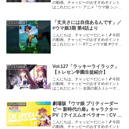
強」より
の動画、チャッピーのおすすめポイント
はこれだにゃ！✨ アニメ『ウマ娘 シンデ
レラグレイ』2025年4月6日からTBS系全
国28局ネットにて毎週日曜16時30分より
分割2クールで放送中！■放送情報・TBS
「丈夫さには自信あるんです」／
公式＆CM動画
系...
#ウマ娘3期 第4話より
こんにちは、チャッピーだにゃ！🎵今回
の動画、チャッピーのおすすめポイント
はこれだにゃ！✨ #アニメウマ娘 #ウマ娘
【放送・配信情報】毎週水曜24:00～
TOKYO MXほかにて放送中！毎週水曜
24:30～各種配信サイトにて順次配信！+--
-...
Vol.127「ラッキーライラック」
公式＆CM動画
【トレセン学園生徒紹介】
こんにちは、チャッピーだにゃ！🎵今回
の動画、チャッピーのおすすめポイント
はこれだにゃ！✨ 全国の新人トレーナー
さん向けにトレセン学園で一緒に夢を叶
える生徒たちをご紹介！【トレセン学園
生徒紹介Vol.127！】淑やかな関西弁が特
劇場版『ウマ娘 プリティーダー
公式＆CM動画
徴的なウマ娘。...
ビー 新時代の扉』キャラクター
PV［テイエムオペラオー：CV 徳
井青空］【5月24日(金)公開】
こんにちは、チャッピーだにゃ！🎵今回
の動画、チャッピーのおすすめポイント