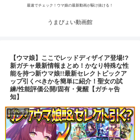
最速でチェック！ウマ娘の最新動画が駆け抜ける！
うまぴょい動画館
【ウマ娘】ここでレッドディザイア登場!?
新ガチャ最新情報まとめ！かなり特殊な性
能を持つ新ウマ娘!!最新セレクトピックア
ップ引くべきかを簡単に紹介！聖女の試
練/性能評価公開/固有・覚醒【ガチャ告
知】
公式＆CM動画