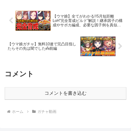
可能な星３メイクデビュー...
【ウマ娘】全てがわかる!!5月短距離
LoH”完全育成ビルド”解説！継承因子の構
成やサポカ編成、必要な因子例を真似す
るだけでOK！全脚質設計図/逃先/差追/京
都1200ｍ【最新リグヒ簡単攻略ガイド】
【ウマ娘ガチャ】無料10連で完凸目指し
たらその先は闇でした👼前編
コメント
コメントを書き込む
ホーム
ガチャ動画