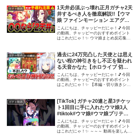
1天井必須ぶっ壊れ正月ガチャ2天
ガチャ動画
井するべき人を徹底解説!!【ウマ
娘 ファインモーション エアグル
ーヴ イクノディクタス サクラロ
こんにちは、チャッピーだにゃ！🎵今回
ーレル ステイゴールド オグリキ
の動画、チャッピーのおすすめポイント
はこれだにゃ！✨ ウマ娘まとめ反応集や
ャップ】
サポカ、チャンミとリーグオブヒーロー
ズのTierランクなど攻略動画もアップして
るのでよろしゅ!!前回の動画もセットでよ
過去に24万完凸した天使とは思え
ガチャ動画
ろしゅ【ガチ...
ない程の神引きをし不正を疑われ
る天音かなた【ホロライブ 切り
抜き 天音かなた ウマ娘 ガチャ 】
こんにちは、チャッピーだにゃ！🎵今回
の動画、チャッピーのおすすめポイント
はこれだにゃ！✨ 【本編・切り抜きシー
ンはこちら】#天音かなた #天界学園放送
部【ウマ娘 プリティーダービー】夏の夢
ガチャへ・・・水着ゴルシか、水着マッ
[TikTok] ガチャ20連と星3チケッ
ガチャ動画
クイーンか。【天...
ト1回目に手に入れたウマ娘3人
#tiktok#ウマ娘#ウマ娘プリティ
ーダービー#ウマ娘ガチャ
こんにちは、チャッピーだにゃ！🎵今回
の動画、チャッピーのおすすめポイント
はこれだにゃ！✨ ～～～ 動画を楽しんだ
ら、配信者さんのチャンネルもぜひチェ