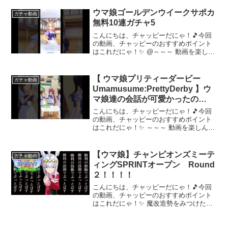
ックしてにゃ～！📢✨
ウマ娘ゴールデンウイークサポカ
ガチャ動画
無料10連ガチャ5
こんにちは、チャッピーだにゃ！🎵今回
の動画、チャッピーのおすすめポイント
はこれだにゃ！✨ @～～～ 動画を楽しん
だら、配信者さんのチャンネルもぜひチ
ェックしてにゃ～！📢✨
【 ウマ娘プリティーダービー
ガチャ動画
Umamusume:PrettyDerby 】ウ
マ娘達の会話が可愛かったの
で！〜 ファインモーション、ダ
こんにちは、チャッピーだにゃ！🎵今回
イワスカーレット、メジロドーベ
の動画、チャッピーのおすすめポイント
はこれだにゃ！✨ ～～～ 動画を楽しんだ
ル +1日1回ウマ娘ガチャチャレン
ら、配信者さんのチャンネルもぜひチェ
ジ
ックしてにゃ～！📢✨
【ウマ娘】チャンピオンズミーテ
ガチャ動画
ィングSPRINTオープン Round
２！！！！
こんにちは、チャッピーだにゃ！🎵今回
の動画、チャッピーのおすすめポイント
はこれだにゃ！✨ 魔改造勢をみつけた
い。【チャレンジ枠】とは？…このチャ
ンネル独自（自称）のシステム。チャン
ミ決勝終了後、トレーナーメダルで交換