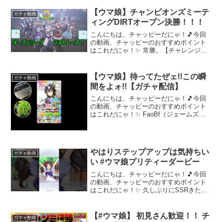
【ウマ娘】チャンピオンズミーテ
ガチャ動画
ィングDIRTオープン決勝！！！
こんにちは、チャッピーだにゃ！🎵今回
の動画、チャッピーのおすすめポイント
はこれだにゃ！✨ 常勝。【チャレンジ
枠】とは？…このチャンネル独自（自
称）のシステム。チャンミ決勝終了後、
トレーナーメダルで交換可能な星３メイ
【ウマ娘】待ってたぜェ!!この瞬
ガチャ動画
クデビューガチャチケットで...
間をよォ!!【ガチャ配信】
こんにちは、チャッピーだにゃ！🎵今回
の動画、チャッピーのおすすめポイント
はこれだにゃ！✨ FaoBf（ジェームズの
人）に見守られながらヴィルシーナガチ
ャを引きますニコ生とYouTubeで同時配
信してます～～～ 動画を楽しんだら、配
信者さんの...
やはりステップアップは気持ちい
ガチャ動画
い #ウマ娘プリティーダービー
こんにちは、チャッピーだにゃ！🎵今回
の動画、チャッピーのおすすめポイント
はこれだにゃ！✨ 久しぶりにSSRきた
な・・・＃ウマ娘＃ガチャこのチャンネ
ルのメンバーになって特典にアクセスし
てください:～～～ 動画を楽しんだら、配
【#ウマ娘】 初見さん歓迎！！ チ
ガチャ動画
信者さんのチャンネ...