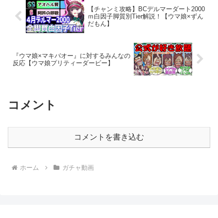
【チャンミ攻略】BCデルマーダート2000
ｍ白因子脚質別Tier解説！【ウマ娘×ずん
だもん】
『ウマ娘×マキバオー』に対するみんなの
反応【ウマ娘プリティーダービー】
コメント
コメントを書き込む
ホーム
ガチャ動画