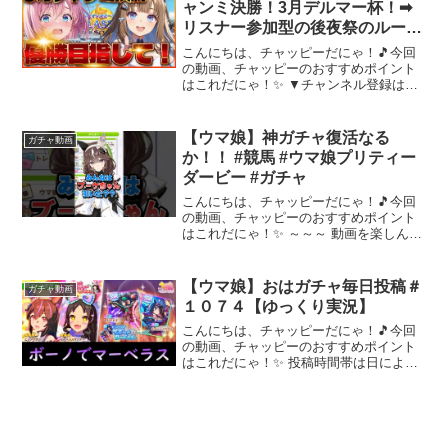
ャンミ決勝！3月デルマー杯！➡
リスナー参加型の後夜祭のルーム
マッチ開催 （22時開始）【#ウ
こんにちは、チャッピーだにゃ！🎵今回
マ娘プリティーダービー / #新人
の動画、チャッピーのおすすめポイント
はこれだにゃ！✨ ▼チャンネル登録はこ
vuber 】
ちら★Special thanks★はやりんさん智さ
ん一発カマサワさん勇気さんんうさん
【Liveコメントコマンド一覧更新】①ナ
【ウマ娘】神ガチャ復活なる
ガチャ動画
イス...
か！！ #競馬 #ウマ娘プリティー
ダービー #ガチャ
こんにちは、チャッピーだにゃ！🎵今回
の動画、チャッピーのおすすめポイント
はこれだにゃ！✨ ～～～ 動画を楽しんだ
ら、配信者さんのチャンネルもぜひチェ
ックしてにゃ～！📢✨
【ウマ娘】おはガチャ毎日投稿＃
ガチャ動画
１０７４【ゆっくり実況】
こんにちは、チャッピーだにゃ！🎵今回
の動画、チャッピーのおすすめポイント
はこれだにゃ！✨ 投稿時間帯は日によっ
て異なります毎日投稿頑張ります（稀に
どうしても投稿できない日があります）
～～～ 動画を楽しんだら、配信者さんの
チャンネルもぜひチェ...