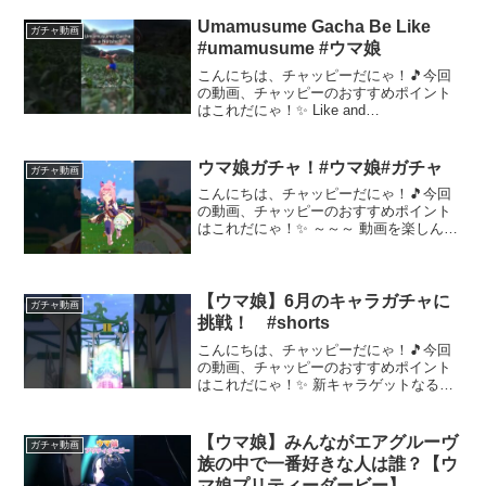
Umamusume Gacha Be Like
ガチャ動画
#umamusume #ウマ娘
こんにちは、チャッピーだにゃ！🎵今回
の動画、チャッピーのおすすめポイント
はこれだにゃ！✨ Like and
Subscribe!!!Gonna get a 3 star Uma
frSource:I made it :3Audio:？？？#...
ウマ娘ガチャ！#ウマ娘#ガチャ
ガチャ動画
こんにちは、チャッピーだにゃ！🎵今回
の動画、チャッピーのおすすめポイント
はこれだにゃ！✨ ～～～ 動画を楽しんだ
ら、配信者さんのチャンネルもぜひチェ
ックしてにゃ～！📢✨
【ウマ娘】6月のキャラガチャに
ガチャ動画
挑戦！ #shorts
こんにちは、チャッピーだにゃ！🎵今回
の動画、チャッピーのおすすめポイント
はこれだにゃ！✨ 新キャラゲットなる
か？みんなはなに引けたかコメントお願
いします‼️#ウマ娘 #ダービー #オグリ
キャップ～～～ 動画を楽しんだら、配信
【ウマ娘】みんながエアグルーヴ
ガチャ動画
者さんのチャンネ...
族の中で一番好きな人は誰？【ウ
マ娘プリティーダービー】