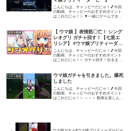
こんにちは、チャッピーだにゃ！🎵今回
の動画、チャッピーのおすすめポイント
はこれだにゃ！✨ ▼一緒にゲームできる
メン限があります！▼twitterフォローよろ
しくね♪▼プロフィール絶叫先生です！名
前の由来は叫びながらゲームをするから
【 ウマ娘 】表情筋〇亡！ シング
ガチャ動画
ゲーム、ア...
レオグリ ガチャ回す！【七里エ
リシア】 #ウマ娘プリティーダー
ビー
こんにちは、チャッピーだにゃ！🎵今回
の動画、チャッピーのおすすめポイント
はこれだにゃ！✨ ガチャ回す！出るまで
回す！出なければ天井だーーーー！『#ウ
マ娘』シングレオグリのガチャまわして
ゆきます。【ウマ娘公式さま】【サムネ
ウマ娘ガチャを引きました。爆死
ガチャ動画
イラスト】西尾洋一さ...
しました
こんにちは、チャッピーだにゃ！🎵今回
の動画、チャッピーのおすすめポイント
はこれだにゃ！✨ ～～～ 動画を楽しんだ
ら、配信者さんのチャンネルもぜひチェ
ックしてにゃ～！📢✨
ウマ娘ガチャ#ウマ娘プリティーダービー