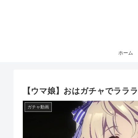
ホーム
【ウマ娘】おはガチャでララ
ガチャ動画