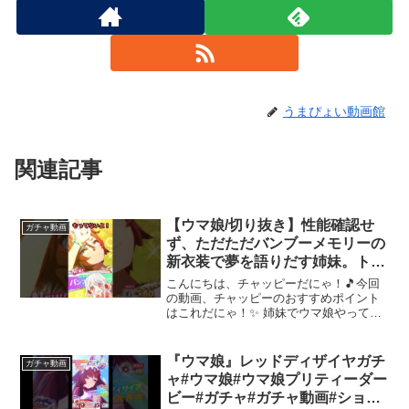
うまぴょい動画館
関連記事
【ウマ娘/切り抜き】性能確認せ
ガチャ動画
ず、ただただバンブーメモリーの
新衣装で夢を語りだす姉妹。トレ
ーナーメダルで★3確定ガチャ7月
こんにちは、チャッピーだにゃ！🎵今回
編の切り抜き！ #shorts
の動画、チャッピーのおすすめポイント
はこれだにゃ！✨ 姉妹でウマ娘やってま
す！ガチャ動画投稿・生配信(姉のにみ)や
ってます！ぜひチャンネルあそびにきて
ください/#ウマ娘 #ガチャ #ウマ娘切り抜
『ウマ娘』レッドディザイヤガチ
ガチャ動画
き #バン...
ャ#ウマ娘#ウマ娘プリティーダー
ビー#ガチャ#ガチャ動画#ショー