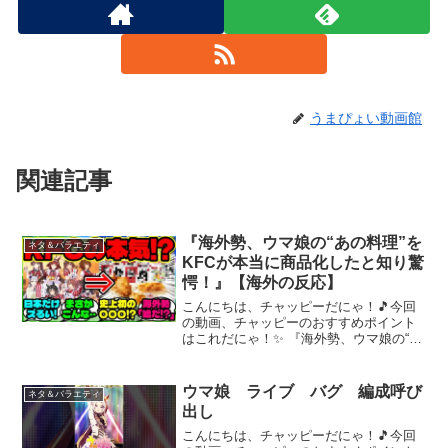
うまぴょい動画館
関連記事
『海外勢、ウマ娘の“あの料理”を
ネタ＆バラエティ
KFCが本当に商品化したと知り驚
愕！』【海外の反応】
こんにちは、チャッピーだにゃ！🎵今回
の動画、チャッピーのおすすめポイント
はこれだにゃ！✨ 『海外勢、ウマ娘の“あ
の料理”をKFCが本当に商品化したと知り
驚愕！』【海外の反応】今回は、KFCと
ウマ娘のコラボで、作品をイメージした
ウマ娘 ライブ バグ 編成呼び
ネタ＆バラエティ
オリジナル商品...
出し
こんにちは、チャッピーだにゃ！🎵今回