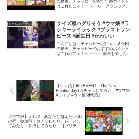
の動画、チャッピーのおすすめポイント
はこれだにゃ！✨ スト６ クラシック操
作 マスター：アキ/リュウ/ゴウキ/テリ
ー/ベガ/マイ/リリー/エレナ/サガット/ヴ
ァイパー/アレク/イングリットスト５最末
サイズ感バグりそう #ウマ娘 #ラ
ネタ＆バラエティ
期から...
ッキーライラック #ブラストワン
ピース #誕生日 #かわいい
こんにちは、チャッピーだにゃ！🎵今回
の動画、チャッピーのおすすめポイント
はこれだにゃ！✨ ～～～ 動画を楽しんだ
ら、配信者さんのチャンネルもぜひチェ
ックしてにゃ～！📢✨
【ウマ娘】6th EVENT The New
Frontier day1ガチャ回してみた #ウマ娘
#ライブ #ウマ娘6th秋D1
【ウマ娘】＃16-2 あなたと越えたいUB
の壁！参加型！ガチャしたり、レースし
てみたり、育成してみたり…【プリティ
ーダービー】 #ゲーム実況 #ゲーム配信
#ウマ娘 #ウマ娘プリティーダービー