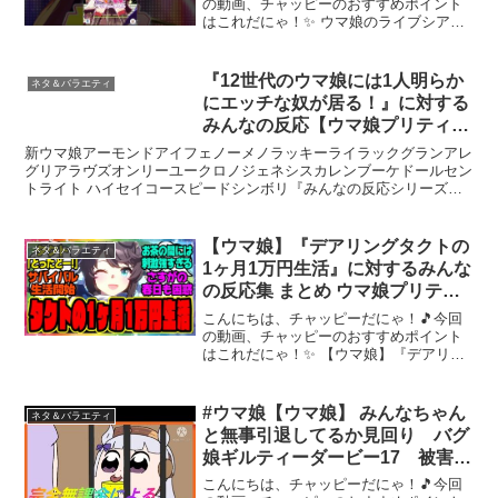
の動画、チャッピーのおすすめポイント
はこれだにゃ！✨ ウマ娘のライブシアタ
ーで少ない人数でライブを編成するバグ
です。編成呼び出しで一人だけ登録され
ている編成を呼び出してあれやこれやす
『12世代のウマ娘には1人明らか
ネタ＆バラエティ
るとバグります。DMM...
にエッチな奴が居る！』に対する
みんなの反応【ウマ娘プリティー
ダービー】
新ウマ娘アーモンドアイフェノーメノラッキーライラックグランアレ
グリアラヴズオンリーユークロノジェネシスカレンブーケドールセン
トライト ハイセイコースピードシンボリ『みんなの反応シリーズ』
再生リスト引用元《ウマ娘人気関連動画》『新ライブ曲BL...
【ウマ娘】『デアリングタクトの
ネタ＆バラエティ
1ヶ月1万円生活』に対するみんな
の反応集 まとめ ウマ娘プリティ
ーダービー レイミン
こんにちは、チャッピーだにゃ！🎵今回
の動画、チャッピーのおすすめポイント
はこれだにゃ！✨ 【ウマ娘】『デアリン
グタクトの1ヶ月1万円生活』に対するみ
んなの反応集 まとめ ウマ娘プリティーダ
ービー レイミン 黄金伝説【ウマ娘】オグ
#ウマ娘【ウマ娘】 みんなちゃん
ネタ＆バラエティ
リ母「ふぅん...
と無事引退してるか見回り バグ
娘ギルティーダービー17 被害者
の会【完全無課金】
こんにちは、チャッピーだにゃ！🎵今回