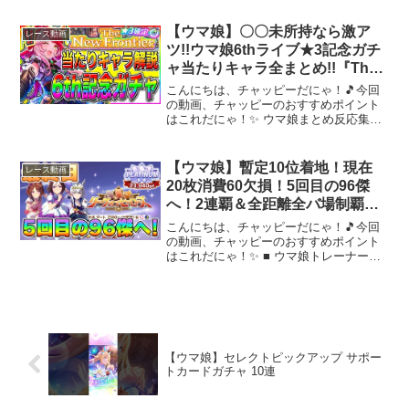
はず。
━━━━━━━当チャンネルは、ウマ娘
の解説・攻略チャンネルではございませ
【ウマ娘】〇〇未所持なら激ア
レース動画
ん。育成の質問等はお答えできかねます
ツ!!ウマ娘6thライブ★3記念ガチ
ので、何卒...
ャ当たりキャラ全まとめ!!『The
New Frontier』【ウマ娘プリティ
こんにちは、チャッピーだにゃ！🎵今回
ダービー チャンピオンズミーテ
の動画、チャッピーのおすすめポイント
はこれだにゃ！✨ ウマ娘まとめ反応集や
ィング ぱかチューブ】
サポカ、チャンミとリーグオブヒーロー
ズのTierランクなど攻略動画もアップして
るのでよろしゅ!!前回の動画もセットでよ
【ウマ娘】暫定10位着地！現在
レース動画
ろしゅ【最新...
20枚消費60欠損！5回目の96傑
へ！2連覇＆全距離全バ場制覇を
かけた魂の50戦！【リーグオブヒ
こんにちは、チャッピーだにゃ！🎵今回
ーローズ大井2000m／最終日】
の動画、チャッピーのおすすめポイント
はこれだにゃ！✨ ■ ウマ娘トレーナー
ID：156450453■ X：---★ チャンネル ■
登録はこちら：★ メンバーシップ ■ 登
録はこちら：★ スポンサー・デフ...
【ウマ娘】セレクトピックアップ サポー
トカードガチャ 10連