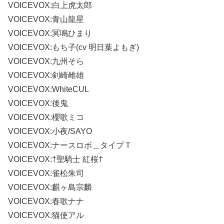
VOICEVOX:白上虎太郎
VOICEVOX:青山龍星
VOICEVOX:冥鳴ひまり
VOICEVOX:もち子(cv 明日葉よもぎ)
VOICEVOX:九州そら
VOICEVOX:剣崎雌雄
VOICEVOX:WhiteCUL
VOICEVOX:後鬼
VOICEVOX:櫻歌ミコ
VOICEVOX:小夜/SAYO
VOICEVOX:ナースロボ＿タイプＴ
VOICEVOX:†聖騎士 紅桜†
VOICEVOX:雀松朱司
VOICEVOX:麒ヶ島宗麟
VOICEVOX:春歌ナナ
VOICEVOX:猫使アル