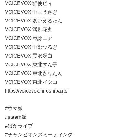
VOICEVOX:猫使ビィ
VOICEVOX:中国うさぎ
VOICEVOX:あいえるたん
VOICEVOX:満別花丸
VOICEVOX:琴詠ニア
VOICEVOX:中部つるぎ
VOICEVOX:黒沢冴白
VOICEVOX:東北ずん子
VOICEVOX:東北きりたん
VOICEVOX:東北イタコ
https://voicevox.hiroshiba.jp/
#ウマ娘
#steam版
#ぱかライブ
#チャンピオンズミーティング