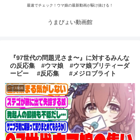
最速でチェック！ウマ娘の最新動画が駆け抜ける！
うまぴょい動画館
『97世代の問題児さま〜』に対するみんな
の反応集 #ウマ娘 #ウマ娘プリティーダ
ービー #反応集 #メジロブライト
レース動画