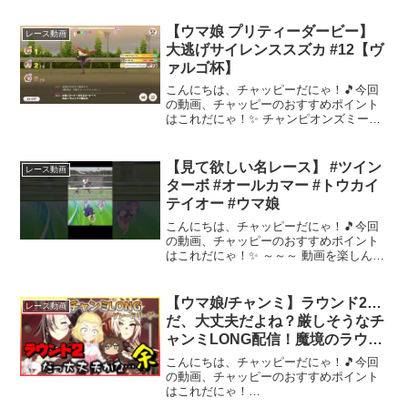
ねこビーム様フリーBGM かわいい せつ
ない Future Bass チップチュ...
【ウマ娘 プリティーダービー】
レース動画
大逃げサイレンススズカ #12【ヴ
ァルゴ杯】
こんにちは、チャッピーだにゃ！🎵今回
の動画、チャッピーのおすすめポイント
はこれだにゃ！✨ チャンピオンズミーテ
ィング ヴァルゴ杯 ラウンド2 Day2～～
～ 動画を楽しんだら、配信者さんのチャ
ンネルもぜひチェックしてにゃ～！📢✨
【見て欲しい名レース】 #ツイン
レース動画
ターボ #オールカマー #トウカイ
テイオー #ウマ娘
こんにちは、チャッピーだにゃ！🎵今回
の動画、チャッピーのおすすめポイント
はこれだにゃ！✨ ～～～ 動画を楽しんだ
ら、配信者さんのチャンネルもぜひチェ
ックしてにゃ～！📢✨
【ウマ娘/チャンミ】ラウンド2…
レース動画
だ、大丈夫だよね？厳しそうなチ
ャンミLONG配信！魔境のラウン
ド2！追込3で…勝負だ余！！オル
こんにちは、チャッピーだにゃ！🎵今回
フェーヴル・正月シービー・白ジ
の動画、チャッピーのおすすめポイント
はこれだにゃ！
ャーニー。スナイプも多分…ある
━━━━━━━━━━━━━━━━━━