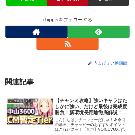
chippeiをフォローする
うまぴょい動画館
関連記事
【チャンミ攻略】強いキャラはた
レース動画
しかに強い、だけど最後は完成度
勝負！新環境長距離徹底解説！中
山3600ｍ暫定Tier！ ＃ウマ娘
こんにちは、チャッピーだにゃ！🎵今回
の動画、チャッピーのおすすめポイント
はこれだにゃ！【音声】VOICEVOX:ずん
だもんVOICEVOX:四国めたん【BGM】