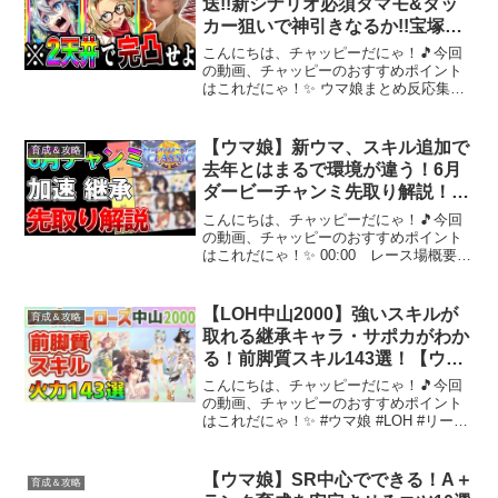
送!!新シナリオ必須タマモ&タッ
カー狙いで神引きなるか!!宝塚記
念7月チャンミ因子厳選もやる
こんにちは、チャッピーだにゃ！🎵今回
【ウマ娘プリティダービー 新シ
の動画、チャッピーのおすすめポイント
はこれだにゃ！✨ ウマ娘まとめ反応集や
ナリオ タッカーブライン タマモ
サポカ、チャンミとリーグオブヒーロー
クロス】
ズのTierランクなど攻略動画もアップして
るのでよろしゅ!!前回の動画もセットでよ
【ウマ娘】新ウマ、スキル追加で
育成＆攻略
ろしゅ【新シ...
去年とはまるで環境が違う！6月
ダービーチャンミ先取り解説！
【東京2400m】
こんにちは、チャッピーだにゃ！🎵今回
の動画、チャッピーのおすすめポイント
はこれだにゃ！✨ 00:00 レース場概要
01:20 加速スキル04:46 継承速度
06:32 特におすすめな育成ウマ登録→ニ
コニコ→Twitter→BGM:YouTu...
【LOH中山2000】強いスキルが
育成＆攻略
取れる継承キャラ・サポカがわか
る！前脚質スキル143選！【ウマ
娘】
こんにちは、チャッピーだにゃ！🎵今回
の動画、チャッピーのおすすめポイント
はこれだにゃ！✨ #ウマ娘 #LOH #リーグ
オブヒーローズ #中山2000 #中距離 #中山
#8月 #逃げ #先行【お品書き】00:00 OP■
コース関連コースの傾...
【ウマ娘】SR中心でできる！A＋
育成＆攻略