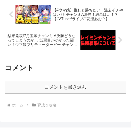
【#ウマ娘】推しと勝ちたい！過去イチや
ばい7月チャンミA決勝！結果は…！？
【#VTuber/ライブ/#花澄あおＰ】
結果発表!7月宝塚チャンミ A決勝どうな
ってしまうのか… 32冠目がかかった闘
い！ウマ娘プリティーダービー チャンミ
決勝 レイミン チャンピオンズミーティン
グ
コメント
コメントを書き込む
ホーム
育成＆攻略