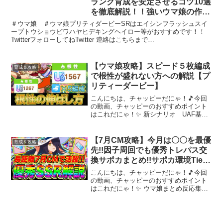
ランク育成を安定させるコツ10選
を徹底解説！！強いウマ娘の作り
方【ウマ娘プリティダービー】
＃ウマ娘 ＃ウマ娘プリティダービーSRはエイシンフラッシュスイ
ープトウショウビワハヤヒデキングヘイロー等がおすすめです！！
TwitterフォローしてねTwitter 連絡はこちらまで
netsutan30@gmail.comこんにちは、チャッ...
【ウマ娘攻略】スピード５枚編成
育成＆攻略
で根性が盛れない方への解説【プ
リティーダービー】
こんにちは、チャッピーだにゃ！🎵今回
の動画、チャッピーのおすすめポイント
はこれだにゃ！✨ 新シナリオ UAF基本
ギミック解説UAF D1ランクメジロライ
アン解説＿＿＿＿＿＿＿＿＿＿＿＿＿＿
＿＿＿＿＿＿＿＿＿＿＿＿＿＿＿＿＿＿
【7月CM攻略】今月は〇〇を最優
育成＆攻略
＿＿＿グラスワン...
先!!因子周回でも優秀トレパス交
換サポカまとめ!!サポカ環境Tier/
性能評価/中山3600m【ウマ娘 新
こんにちは、チャッピーだにゃ！🎵今回
シナリオ】
の動画、チャッピーのおすすめポイント
はこれだにゃ！✨ ウマ娘まとめ反応集や
サポカ、チャンミとリーグオブヒーロー
ズのTierランクなど攻略動画もアップして
るのでよろしゅ!!前回の動画もセットでよ
ろしゅ7th...