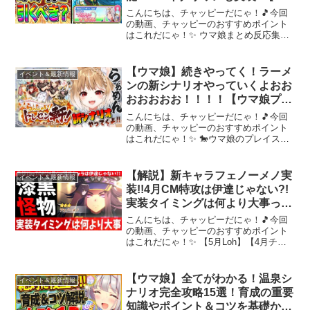
マ娘プリティダービー シンデレ
こんにちは、チャッピーだにゃ！🎵今回
ラグレイ オグリキャップ】
の動画、チャッピーのおすすめポイント
はこれだにゃ！✨ ウマ娘まとめ反応集や
サポカ、チャンミとリーグオブヒーロー
ズのTierランクなど攻略動画もアップして
るのでよろしゅ!!前回の動画もセットでよ
【ウマ娘】続きやってく！ラーメ
イベント＆最新情報
ろしゅ【12...
ンの新シナリオやっていくよおお
おおおおお！！！！【ウマ娘プリ
ティーダービー】
こんにちは、チャッピーだにゃ！🎵今回
の動画、チャッピーのおすすめポイント
はこれだにゃ！✨ 🐎ウマ娘のプレイスタ
イル全力エンジョイ勢です！キャラガチ
ャ大好き無理のない課金勢、サポカガチ
ャはごくたまぁーにしか引きません！常
【解説】新キャラフェノーメノ実
イベント＆最新情報
に目標は全ウマ娘ちゃん...
装!!4月CM特攻は伊達じゃない?!
実装タイミングは何より大事って
お話 #ウマ娘
こんにちは、チャッピーだにゃ！🎵今回
の動画、チャッピーのおすすめポイント
はこれだにゃ！✨ 【5月Loh】【4月チャ
ンミ】新シナリオ【4周年ぱかライブまと
め】【因子研究関連リンク】#ウマ娘#レ
ジェンズ#チャンピオンズミーティング#
【ウマ娘】全てがわかる！温泉シ
イベント＆最新情報
天皇賞春#デ...
ナリオ完全攻略15選！育成の重要
知識やポイント＆コツを基礎から