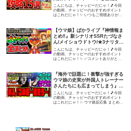
応用までまとめ！ギミック仕組
こんにちは、チャッピーだにゃ！🎵今回
み/源泉優先/旅館ランク/掘削
の動画、チャッピーのおすすめポイント
はこれだにゃ！✨ いつもご視聴ありがと
Lv/US/査定育成/目標レース【新
うございます！【✅12月チャンピオンズ
シナリオ攻略】
ミーティング】【✅11月リーグオブヒー
ローズ】★ダートLoH先取り解説 【✅温
【ウマ娘】ぱかライブ『神情報ま
イベント＆最新情報
泉シナリオ/新...
とめ‼』新シナリオSSRたづなさ
ん/メイショウドトウ/★3ナリタト
ップロード【トプロ リンク トレ
こんにちは、チャッピーだにゃ！🎵今回
セン軒 ラーメン Umamusume 新
の動画、チャッピーのおすすめポイント
はこれだにゃ！✨ ✅コメントありがと
育成 ウマ娘プリティーダービー
う！励みになります！！共有ボタン【⤴】
も押してね！スターブロッサム
AppleGiftCard認定店 DMMプリペイド お
『海外で話題に！衝撃が強すぎる
イベント＆最新情報
すすめポイ...
ウマ娘の史実が外国人トレーナー
さんたちにも広まってしまう』に
対するみんなの反応集 まとめ ウ
こんにちは、チャッピーだにゃ！🎵今回
マ娘プリティーダービー レイミ
の動画、チャッピーのおすすめポイント
はこれだにゃ！✨ ウマ娘反応集 まとめシ
ン
リーズ 海外で話題に！衝撃が強すぎる
ウマ娘の史実が外国人トレーナーさんた
ちにも広まってしまうに対するみんなの
反応集 まとめ ウ...