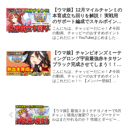
願いします！普段は、ウマ娘ラボという
攻略ブログの運営もしています。■ウマ娘
【ウマ娘】12月マイルチャンミの
レース動画
ラボX使用サウン...
本育成立ち回りを解説！ 実戦用
のサポート編成でスキルポイント
8000以上を狙える育成論と
こんにちは、チャッピーだにゃ！🎵今回
は！？【新シナリオ】
の動画、チャッピーのおすすめポイント
はこれだにゃ！YouTubeはじめました。
チャンネル登録＆高評価よろしくお願い
します！普段は、ウマ娘ラボという攻略
ブログの運営もしています。■温泉郷シナ
【ウマ娘】チャンピオンズミーテ
レース動画
リオ攻略■12月...
ィングロング宇宙最強赤キタサン
ブラック完成させてしまう！！
【チャンミロング】
こんにちは、チャッピーだにゃ！🎵今回
の動画、チャッピーのおすすめポイント
はこれだにゃ！✨ 【メンバー登録】
【2ndちゃんねる】【X】おすすめ動画
【ウマ娘】フェス限だが思考停止で引く
のはまずい！？「シングレオグリキャッ
プ」完全解説！！【シンデ...
【ウマ娘】最強スタミナチヨノオーで6月
チャンミ環境が激変!? カレンブーケドー
ルはまだやれるのか？ 性能とダービー最
新環境を一挙解説！【チャンピオンズミ
ーティングCLASSIC】