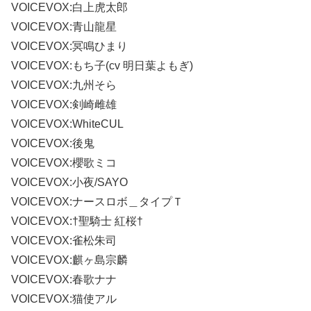
VOICEVOX:白上虎太郎
VOICEVOX:青山龍星
VOICEVOX:冥鳴ひまり
VOICEVOX:もち子(cv 明日葉よもぎ)
VOICEVOX:九州そら
VOICEVOX:剣崎雌雄
VOICEVOX:WhiteCUL
VOICEVOX:後鬼
VOICEVOX:櫻歌ミコ
VOICEVOX:小夜/SAYO
VOICEVOX:ナースロボ＿タイプＴ
VOICEVOX:†聖騎士 紅桜†
VOICEVOX:雀松朱司
VOICEVOX:麒ヶ島宗麟
VOICEVOX:春歌ナナ
VOICEVOX:猫使アル