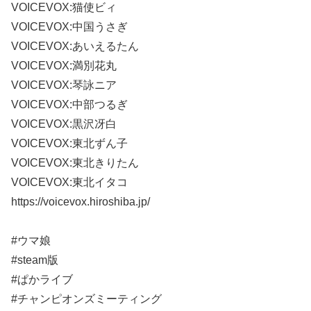
VOICEVOX:猫使ビィ
VOICEVOX:中国うさぎ
VOICEVOX:あいえるたん
VOICEVOX:満別花丸
VOICEVOX:琴詠ニア
VOICEVOX:中部つるぎ
VOICEVOX:黒沢冴白
VOICEVOX:東北ずん子
VOICEVOX:東北きりたん
VOICEVOX:東北イタコ
https://voicevox.hiroshiba.jp/
#ウマ娘
#steam版
#ぱかライブ
#チャンピオンズミーティング