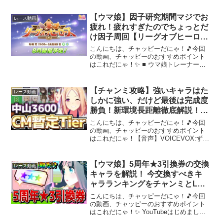
録はこちら：★ メンバーシップ ■ 登録
はこちら：★ スポンサー・デフォルメ...
【ウマ娘】因子研究期間マジでお
レース動画
疲れ！疲れすぎたのでちょっとだ
け因子周回【リーグオブヒーロー
ズ札幌2600m】
こんにちは、チャッピーだにゃ！🎵今回
の動画、チャッピーのおすすめポイント
はこれだにゃ！✨ ■ ウマ娘トレーナー
ID：156450453■ X：★ チャンネル ■ 登
録はこちら：★ メンバーシップ ■ 登録
はこちら：★ スポンサー・デフォルメ...
【チャンミ攻略】強いキャラはた
レース動画
しかに強い、だけど最後は完成度
勝負！新環境長距離徹底解説！中
山3600ｍ暫定Tier！ ＃ウマ娘
こんにちは、チャッピーだにゃ！🎵今回
の動画、チャッピーのおすすめポイント
はこれだにゃ！【音声】VOICEVOX:ずん
だもんVOICEVOX:四国めたん【BGM】
ねこビーム様フリーBGM かわいい せつ
ない Future Bass チップチュ...
【ウマ娘】5周年★3引換券の交換
レース動画
キャラを解説！ 今交換すべきキ
ャラランキングをチャンミとLoH
それぞれの評価で紹介！【引換券
こんにちは、チャッピーだにゃ！🎵今回
tier表】
の動画、チャッピーのおすすめポイント
はこれだにゃ！✨ YouTubeはじめまし
た。チャンネル登録＆高評価よろしくお