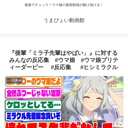
最速でチェック！ウマ娘の最新動画が駆け抜ける！
うまぴょい動画館
『後輩「ミラ子先輩はやばい」』に対する
みんなの反応集 #ウマ娘 #ウマ娘プリテ
ィーダービー #反応集 #ヒシミラクル
レース動画