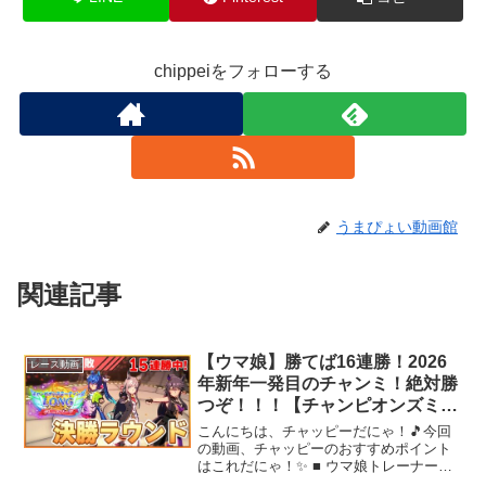
chippeiをフォローする
うまぴょい動画館
関連記事
【ウマ娘】勝てば16連勝！2026
レース動画
年新年一発目のチャンミ！絶対勝
つぞ！！！【チャンピオンズミー
ティングLONG／決勝ラウンド】
こんにちは、チャッピーだにゃ！🎵今回
の動画、チャッピーのおすすめポイント
はこれだにゃ！✨ ■ ウマ娘トレーナー
ID：156450453■ X：★ チャンネル ■ 登