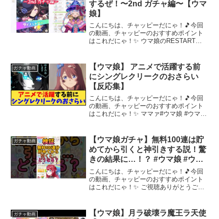
するぜ！〜2nd ガチャ編〜【ウマ
娘】
こんにちは、チャッピーだにゃ！🎵今回
の動画、チャッピーのおすすめポイント
はこれだにゃ！✨ ウマ娘のRESTART、
娘2人に見守られながらガチャを回してい
きます！何が出るカナ❓😊#新人vtuberを
発掘せよ #vライバー #ウマ娘プリティー
【ウマ娘】 アニメで活躍する前
ガチャ動画
ダ...
にシングレクリークのおさらい
【反応集】
こんにちは、チャッピーだにゃ！🎵今回
の動画、チャッピーのおすすめポイント
はこれだにゃ！✨ ママァ#ウマ娘 #ウマ娘
ガチャ #反応集 VOICEVOX:四国めたん&
ずんだもん&春日部つむぎ動画で使用して
いる素材についての権利は、権利者様に
【ウマ娘ガチャ】無料100連は貯
ガチャ動画
帰属...
めてから引くと神引きする説！驚
きの結果に…！？ #ウマ娘 #ウマ
娘プリティーダービー #ガチャ
こんにちは、チャッピーだにゃ！🎵今回
#vtuber #shorts
の動画、チャッピーのおすすめポイント
はこれだにゃ！✨ ご視聴ありがとうござ
います！来てくれてありがとう❀『ふぁ
みりてぃ』や『mmT』はみりてぃリスナ
ーの証💕つけてくれたら嬉しいな❀(*
【ウマ娘】月ラ破壊ラ魔王ラ天使
ガチャ動画
´▽`*)❀★お知ら...