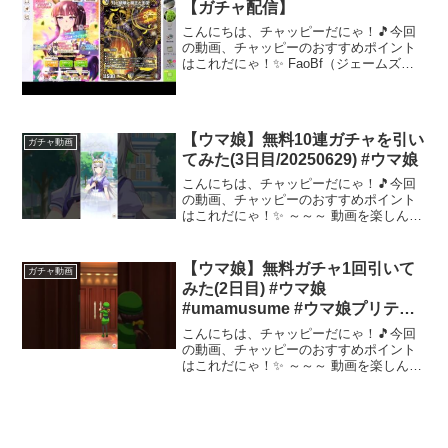
【ガチャ配信】
こんにちは、チャッピーだにゃ！🎵今回
の動画、チャッピーのおすすめポイント
はこれだにゃ！✨ FaoBf（ジェームズの
人）に見守られながらラッキーライラッ
クガチャを引きますニコ生とYouTubeで
同時配信してます～～～ 動画を楽しんだ
ら、配信者...
【ウマ娘】無料10連ガチャを引い
ガチャ動画
てみた(3日目/20250629) #ウマ娘
こんにちは、チャッピーだにゃ！🎵今回
の動画、チャッピーのおすすめポイント
はこれだにゃ！✨ ～～～ 動画を楽しんだ
ら、配信者さんのチャンネルもぜひチェ
ックしてにゃ～！📢✨
【ウマ娘】無料ガチャ1回引いて
ガチャ動画
みた(2日目) #ウマ娘
#umamusume #ウマ娘プリティ
ーダービー
こんにちは、チャッピーだにゃ！🎵今回
の動画、チャッピーのおすすめポイント
はこれだにゃ！✨ ～～～ 動画を楽しんだ
ら、配信者さんのチャンネルもぜひチェ
ックしてにゃ～！📢✨