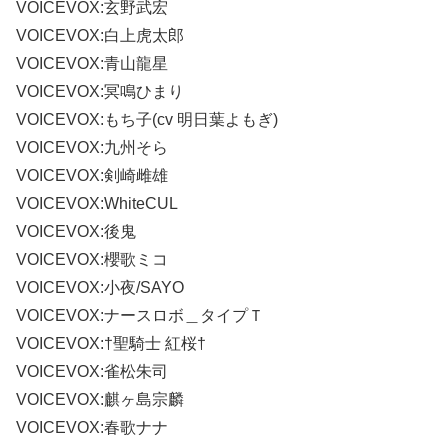
VOICEVOX:玄野武宏
VOICEVOX:白上虎太郎
VOICEVOX:青山龍星
VOICEVOX:冥鳴ひまり
VOICEVOX:もち子(cv 明日葉よもぎ)
VOICEVOX:九州そら
VOICEVOX:剣崎雌雄
VOICEVOX:WhiteCUL
VOICEVOX:後鬼
VOICEVOX:櫻歌ミコ
VOICEVOX:小夜/SAYO
VOICEVOX:ナースロボ＿タイプＴ
VOICEVOX:†聖騎士 紅桜†
VOICEVOX:雀松朱司
VOICEVOX:麒ヶ島宗麟
VOICEVOX:春歌ナナ