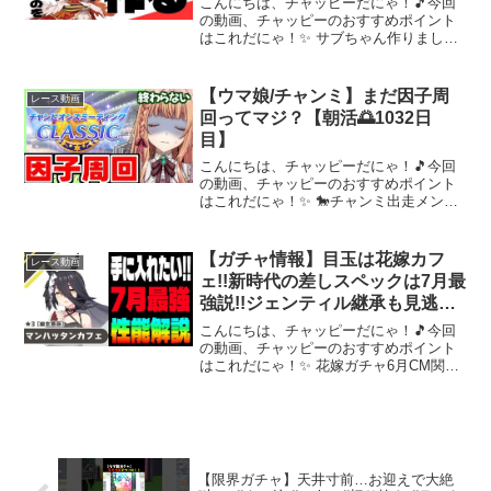
こんにちは、チャッピーだにゃ！🎵今回
の動画、チャッピーのおすすめポイント
はこれだにゃ！✨ サブちゃん作りまし
た。チャンネル登録お願いいたします。--
---------------------桜ツイッター#ウマ娘#チャ
ンピオンズミーティング#...
【ウマ娘/チャンミ】まだ因子周
レース動画
回ってマジ？【朝活🌅1032日
目】
こんにちは、チャッピーだにゃ！🎵今回
の動画、チャッピーのおすすめポイント
はこれだにゃ！✨ 🐎チャンミ出走メンバ
ー【シングレコンセプト】オグリ/マルゼ
ン/チヨノオー♦-------------------------------------
-...
【ガチャ情報】目玉は花嫁カフ
レース動画
ェ!!新時代の差しスペックは7月最
強説!!ジェンティル継承も見逃せ
ない!!花嫁キャラガチャ解
こんにちは、チャッピーだにゃ！🎵今回
説!! #ジェンティルドンナ #
の動画、チャッピーのおすすめポイント
はこれだにゃ！✨ 花嫁ガチャ6月CM関連
マンハッタンカフェ #花嫁 #ウ
5月リグヒ関連新シナリオ関連【因子研究
マ娘
関連リンク】#ウマ娘#ぱかライブ #ジェ
ンティルドンナ #マンハッタンカフェ#引
換券#st...
【限界ガチャ】天井寸前…お迎えで大絶