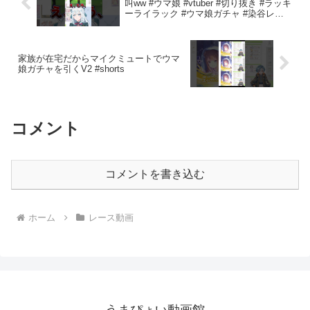
叫ww #ウマ娘 #vtuber #切り抜き #ラッキ
ーライラック #ウマ娘ガチャ #染谷レイ
ナ
家族が在宅だからマイクミュートでウマ
娘ガチャを引くV2 #shorts
コメント
コメントを書き込む
ホーム
レース動画