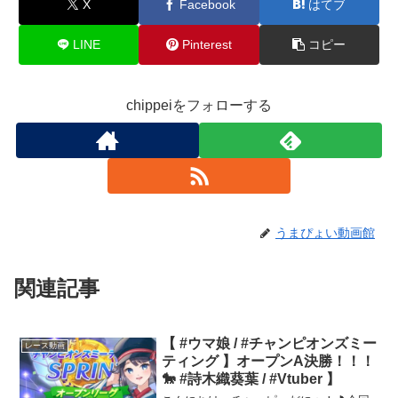
X
Facebook
はてブ
LINE
Pinterest
コピー
chippeiをフォローする
うまぴょい動画館
関連記事
【 #ウマ娘 / #チャンピオンズミー
レース動画
ティング 】オープンA決勝！！！
🐎 #詩木織葵葉 / #Vtuber 】