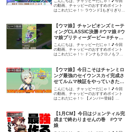
こんにちは、チャッピーだにゃ！🎵今回
の動画、チャッピーのおすすめポイント
はこれだにゃ！✨ ラウンド1もぎりぎり…
短距離は長距離とはまた違った難しさが
ありますよね…新米語り部Vtuber、詩木
織 葵葉（Shikiori Aoha）です。見つけ...
【ウマ娘】チャンピオンズミーテ
レース動画
ィングCLASSIC決勝 #ウマ娘 #ウ
マ娘プリティーダービー #チャン
ピオンズミーティング
こんにちは、チャッピーだにゃ！🎵今回
の動画、チャッピーのおすすめポイント
はこれだにゃ！✨ ドンナもクロノもフラ
ッシュもジャンポケもオルフェもアヤベ
もみーんなまとめて蹴散らしたった～～
～ 動画を楽しんだら、配信者さんのチャ
【ウマ娘】今日こそはチャンミロ
レース動画
ンネルもぜひチェック...
ング最強のセイウンスカイ完成さ
せてルムマ検証をやっていきた
い！！【チャンピオンズミーティ
こんにちは、チャッピーだにゃ！🎵今回
ング京都3200m】
の動画、チャッピーのおすすめポイント
はこれだにゃ！✨ 【メンバー登録】
【Twitter】【おすすめ動画】～～～ 動画
を楽しんだら、配信者さんのチャンネル
もぜひチェックしてにゃ～！📢✨
【1月CM】今日はジェンティル完
レース動画
成まで終わりませんの巻 #ウマ
娘